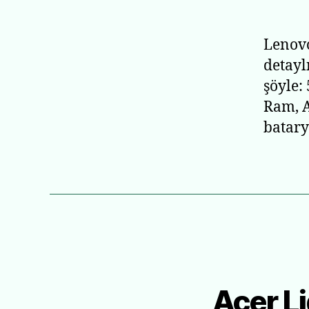
Lenovo
detayl
şöyle:
Ram, A
batary
Acer Li