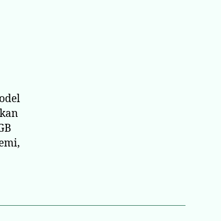
odafone
mart
peed
zellikleri
elerdir?
odel
ıkan
 GB
temi,