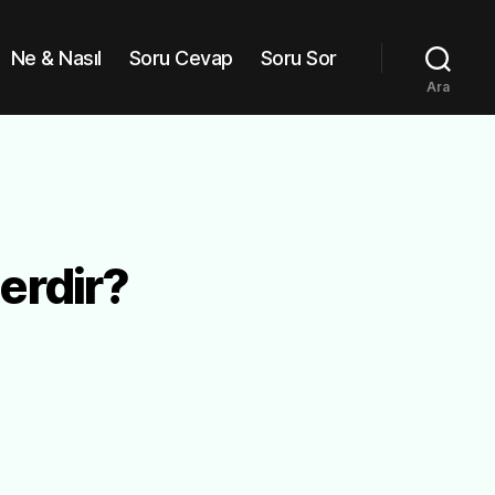
Ne & Nasıl
Soru Cevap
Soru Sor
Ara
erdir?
enovo
1000
zellikleri
elerdir?