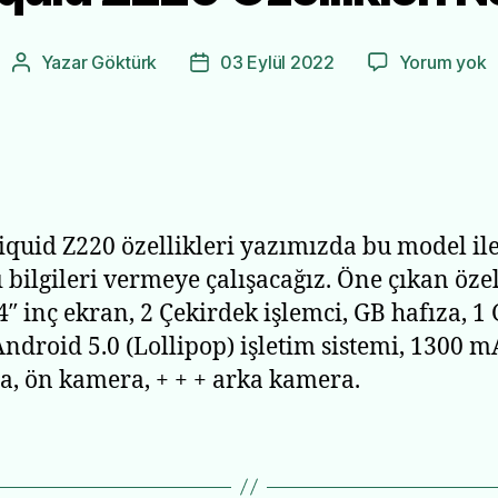
A
Yazar
Göktürk
03 Eylül 2022
Yorum yok
Yazının
Yazı
L
yazarı
tarihi
Z
Ö
N
iquid Z220 özellikleri yazımızda bu model ile 
ı bilgileri vermeye çalışacağız. Öne çıkan özel
 4″ inç ekran, 2 Çekirdek işlemci, GB hafıza, 1
ndroid 5.0 (Lollipop) işletim sistemi, 1300 
a, ön kamera, + + + arka kamera.