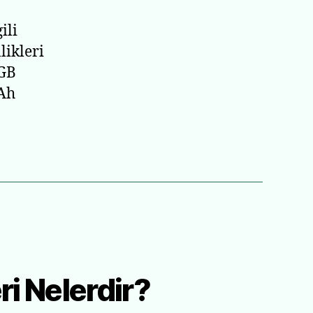
ili
likleri
 GB
mAh
i Nelerdir?