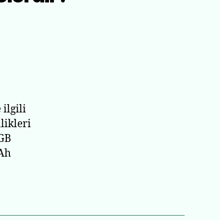
cer
iquid
220
zellikleri
elerdir?
ilgili
likleri
 GB
mAh