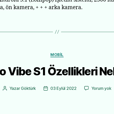
a, ön kamera, + + + arka kamera.
Kategoriler
MOBIL
 Vibe S1 Özellikleri Ne
L
Yazar
Göktürk
03 Eylül 2022
Yorum yok
Yazının
Yazı
V
yazarı
tarihi
S
Ö
N