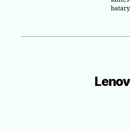
batary
Lenovo