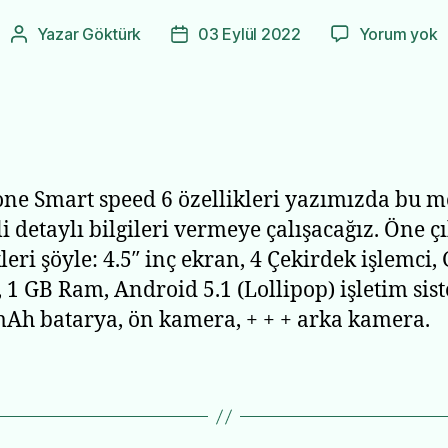
V
Yazar
Göktürk
03 Eylül 2022
Yorum yok
Yazının
Yazı
S
yazarı
tarihi
s
6
Ö
N
ne Smart speed 6 özellikleri yazımızda bu m
ili detaylı bilgileri vermeye çalışacağız. Öne ç
leri şöyle: 4.5″ inç ekran, 4 Çekirdek işlemci,
, 1 GB Ram, Android 5.1 (Lollipop) işletim sis
Ah batarya, ön kamera, + + + arka kamera.