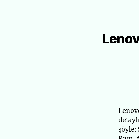
Lenov
Lenovo
detayl
şöyle:
Ram, A