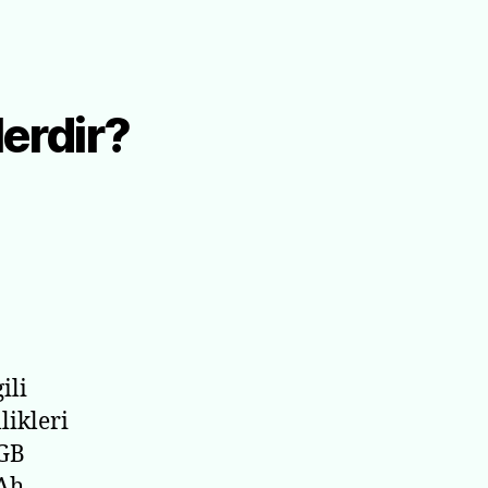
erdir?
enovo
3690
zellikleri
elerdir?
ili
likleri
 GB
mAh