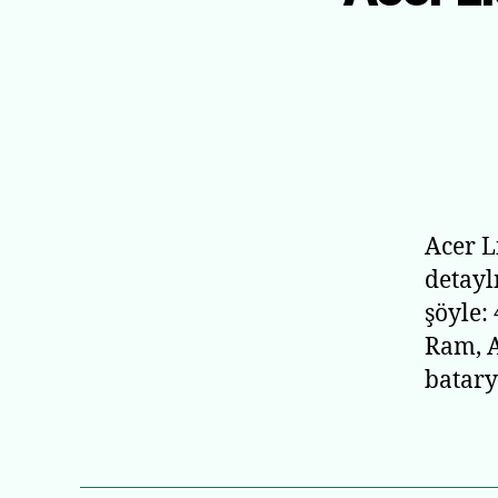
Acer L
detayl
şöyle:
Ram, A
batary