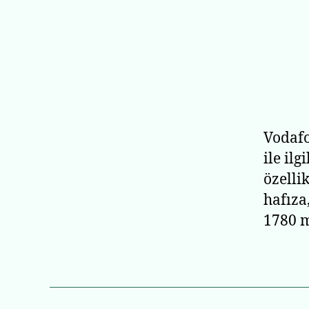
Vodafo
ile ilg
özellik
hafıza
1780 m