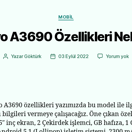
Kategoriler
MOBIL
o A3690 Özellikleri Nel
L
Yazar
Göktürk
03 Eylül 2022
Yorum yok
Yazının
Yazı
A
yazarı
tarihi
Ö
N
 A3690 özellikleri yazımızda bu model ile ilg
ı bilgileri vermeye çalışacağız. Öne çıkan özel
 5″ inç ekran, 2 Çekirdek işlemci, GB hafıza, 1
ndroid 5.1 (Lollipop) işletim sistemi, 2300 