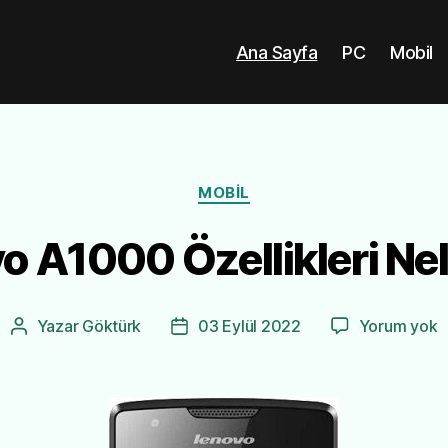
Ana Sayfa
PC
Mobil
m
Kategoriler
MOBIL
o A1000 Özellikleri Nel
L
Yazar
Göktürk
03 Eylül 2022
Yorum yok
Yazının
Yazı
A
yazarı
tarihi
Ö
N