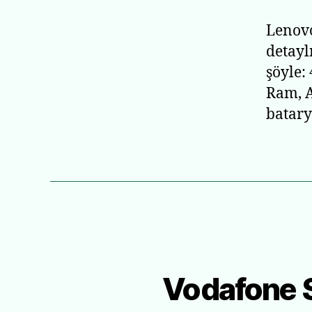
Lenovo
detayl
şöyle:
Ram, A
batary
Vodafone S