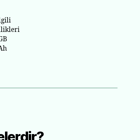
gili
likleri
 GB
mAh
elerdir?