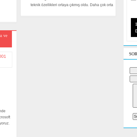
teknik özellikleri ortaya çıkmış oldu. Daha çok orta
L
ı ve
SOR
inde
crosoft
yoruz.