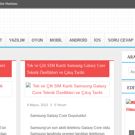
ite Haritası
T
YAZILIM
OYUN
MOBIL
ANDROID
IOS
SORU CEVAP
AR
eri
Tek ve Çift SIM Kartlı Samsung Galaxy Core
Teknik Özellikleri ve Çıkış Tarihi
EDI
6 Mayıs, 2013
//
0 Yorum
Samsung Galaxy Core Duyuruldu!
4’ün
Samsung’un son akıllı telefonu Galaxy Core oldu.
ndan
Samsung tarafında resmen tanıtılan telefonun