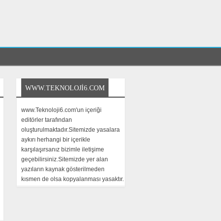
WWW.TEKNOLOJI6.COM
www.Teknoloji6.com'un içeriği
editörler tarafından
oluşturulmaktadır.Sitemizde yasalara
aykırı herhangi bir içerikle
karşılaşırsanız bizimle iletişime
geçebilirsiniz.Sitemizde yer alan
yazıların kaynak gösterilmeden
kısmen de olsa kopyalanması yasaktır.