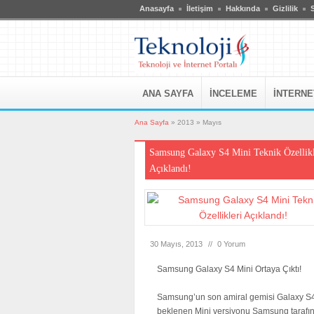
Anasayfa
İletişim
Hakkında
Gizlilik
S
ANA SAYFA
İNCELEME
İNTERNE
Ana Sayfa
» 2013 »
Mayıs
Samsung Galaxy S4 Mini Teknik Özellikl
Açıklandı!
30 Mayıs, 2013
//
0 Yorum
Samsung Galaxy S4 Mini Ortaya Çıktı!
Samsung’un son amiral gemisi Galaxy S
beklenen Mini versiyonu Samsung tarafı