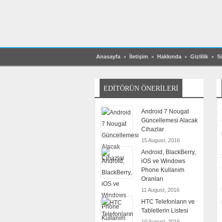
Anasayfa
İletişim
Hakkında
Gizlilik
Si
EDITÖRÜN ÖNERILERI
Android 7 Nougat
Güncellemesi Alacak
Cihazlar
15 August, 2016
Android, BlackBerry,
iOS ve Windows
Phone Kullanım
Oranları
11 August, 2016
HTC Telefonların ve
Tabletlerin Listesi
10 August, 2016