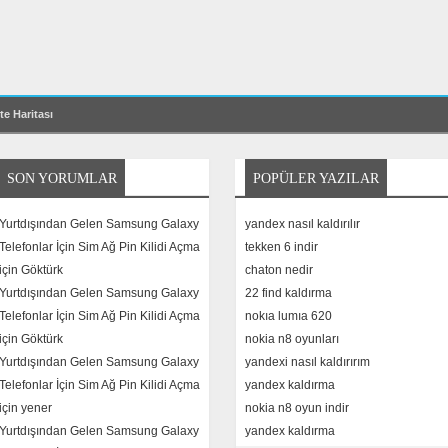
te Haritası
SON YORUMLAR
POPÜLER YAZILAR
Yurtdışından Gelen Samsung Galaxy
yandex nasıl kaldırılır
Telefonlar İçin Sim Ağ Pin Kilidi Açma
tekken 6 indir
için
Göktürk
chaton nedir
Yurtdışından Gelen Samsung Galaxy
22 find kaldırma
Telefonlar İçin Sim Ağ Pin Kilidi Açma
nokıa lumıa 620
için
Göktürk
nokia n8 oyunları
Yurtdışından Gelen Samsung Galaxy
yandexi nasıl kaldırırım
Telefonlar İçin Sim Ağ Pin Kilidi Açma
yandex kaldırma
için
yener
nokia n8 oyun indir
Yurtdışından Gelen Samsung Galaxy
yandex kaldırma