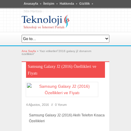
Anasayfa
İletişim
Hakkında
Gizlilik
Site Haritası
Ana Sayfa
»
Yazı etiketleri"2016 galaxy j2 donanım
özellikleri"
Samsung Galaxy J2 (2016) Özellikleri ve
Fiyatı
4 Ağustos, 2016
//
0 Yorum
Samsung Galaxy J2 (2016) Akıllı Telefon Kısaca
Özellikleri