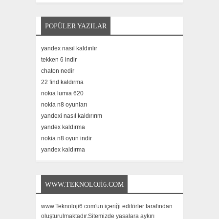
POPÜLER YAZILAR
yandex nasıl kaldırılır
tekken 6 indir
chaton nedir
22 find kaldırma
nokıa lumıa 620
nokia n8 oyunları
yandexi nasıl kaldırırım
yandex kaldırma
nokia n8 oyun indir
yandex kaldırma
WWW.TEKNOLOJI6.COM
www.Teknoloji6.com'un içeriği editörler tarafından
oluşturulmaktadır.Sitemizde yasalara aykırı