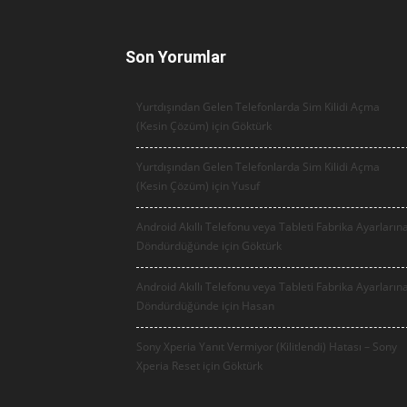
Son Yorumlar
Yurtdışından Gelen Telefonlarda Sim Kilidi Açma
(Kesin Çözüm) için
Göktürk
Yurtdışından Gelen Telefonlarda Sim Kilidi Açma
(Kesin Çözüm) için
Yusuf
Android Akıllı Telefonu veya Tableti Fabrika Ayarların
Döndürdüğünde için
Göktürk
Android Akıllı Telefonu veya Tableti Fabrika Ayarların
Döndürdüğünde için
Hasan
Sony Xperia Yanıt Vermiyor (Kilitlendi) Hatası – Sony
Xperia Reset için
Göktürk