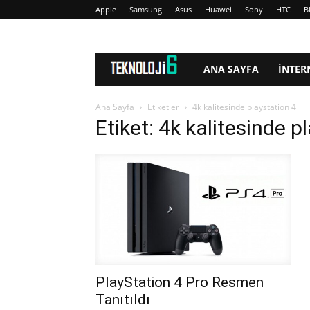
Apple
Samsung
Asus
Huawei
Sony
HTC
B
www.Teknoloji6.com
ANA SAYFA
İNTER
Ana Sayfa
Etiketler
4k kalitesinde playstation 4
Etiket: 4k kalitesinde p
PlayStation 4 Pro Resmen
Tanıtıldı