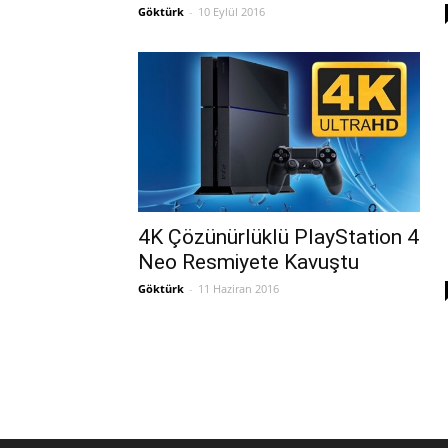
Göktürk
-
10 Eylül 2016
4K Çözünürlüklü PlayStation 4
Neo Resmiyete Kavuştu
Göktürk
-
11 Haziran 2016