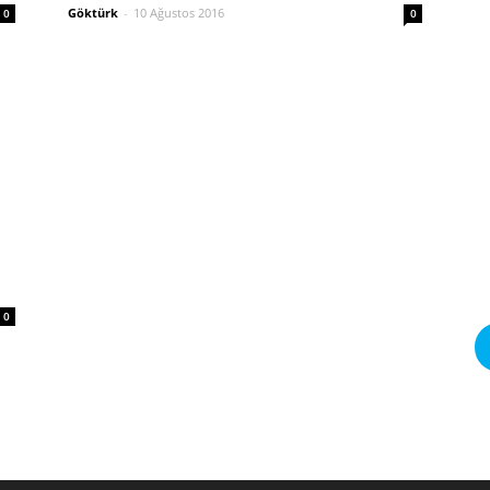
Göktürk
-
10 Ağustos 2016
0
0
0