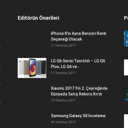
Editörün Önerileri
P
iPhone 8’in Ayna Benzeri Renk
Seçeneği Olacak
11 Temmuz 2017
LG Q6 Serisi Tanıtıldı – LG Q6
Plus, LG Q6 ve...
a
11 Temmuz 2017
Xiaomi, 2017 Yılı 2. Çeyreğinde
a
Dünyada Satış Rekoru Kırdı
10 Temmuz 2017
Samsung Galaxy S8 İnceleme
08 Temmuz 2017