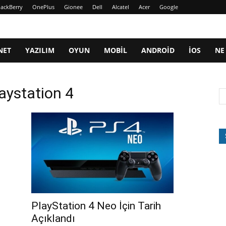
lackBerry
OnePlus
Gionee
Dell
Alcatel
Acer
Google
NET
YAZILIM
OYUN
MOBIL
ANDROID
IOS
NE
laystation 4
PlayStation 4 Neo İçin Tarih
Açıklandı