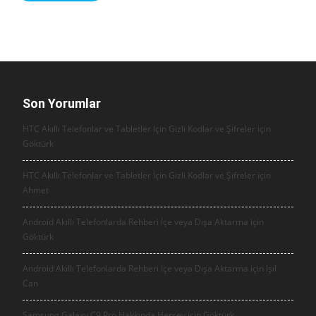
Son Yorumlar
HTC Akıllı Telefonlar ve Tabletler İçin Gizli Kodlar ve Şifreler için
Göktürk
HTC Akıllı Telefonlar ve Tabletler İçin Gizli Kodlar ve Şifreler için
Ahmet
Android Akıllı Telefonlarda Rehberi İçe veya Dışa Aktarma için
Göktürk
Android Akıllı Telefonlarda Rehberi İçe veya Dışa Aktarma için
Işıl
Can
Samsung Galaxy C9 Pro Hakkında Herşey için
Göktürk