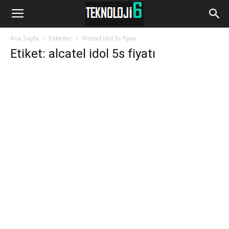
www.Teknoloji6.com
Ana Sayfa
Etiketler
Alcatel idol 5s fiyatı
Etiket: alcatel idol 5s fiyatı