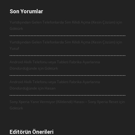
Son Yorumlar
Yurtdışından Gelen Telefonlarda Sim Kilidi Açma (Kesin Çözüm) için
Göktürk
Yurtdışından Gelen Telefonlarda Sim Kilidi Açma (Kesin Çözüm) için
Yusuf
Android Akıllı Telefonu veya Tableti Fabrika Ayarlarına
Döndürdüğünde için
Göktürk
Android Akıllı Telefonu veya Tableti Fabrika Ayarlarına
Döndürdüğünde için
Hasan
Sony Xperia Yanıt Vermiyor (Kilitlendi) Hatası – Sony Xperia Reset için
Göktürk
Editörün Önerileri