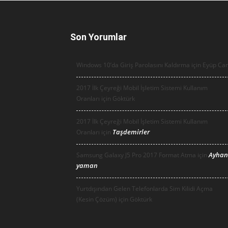
Son Yorumlar
Windows 10’da Giriş Parolasını Kaldırma için
Eyüp Ca
2017 İlk Çeyreği Mobil İşletim Sistemi Kullanım
Oranları için
Göktürk
2017 İlk Çeyreği Mobil İşletim Sistemi Kullanım
Taşdemirler
Oranları için
Ayhan
Samsung Galaxy J5 Pro 2017 Format Atma için
yaman
Yurtdışından Gelen Telefonlarda Sim Kilidi Açma
(Kesin Çözüm) için
Göktürk