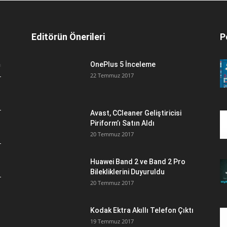
Editörün Önerileri
P
n
OnePlus 5 İnceleme
22 Temmuz 2017
Avast, CCleaner Geliştiricisi
Piriform’ı Satın Aldı
20 Temmuz 2017
Huawei Band 2 ve Band 2 Pro
Bilekliklerini Duyuruldu
20 Temmuz 2017
Kodak Ektra Akıllı Telefon Çıktı
19 Temmuz 2017