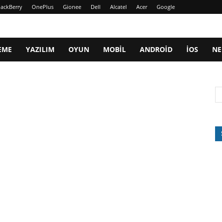
lackBerry
OnePlus
Gionee
Dell
Alcatel
Acer
Google
EME
YAZILIM
OYUN
MOBIL
ANDROID
IOS
NE