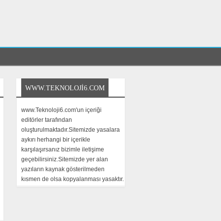
WWW.TEKNOLOJI6.COM
www.Teknoloji6.com'un içeriği
editörler tarafından
oluşturulmaktadır.Sitemizde yasalara
aykırı herhangi bir içerikle
karşılaşırsanız bizimle iletişime
geçebilirsiniz.Sitemizde yer alan
yazıların kaynak gösterilmeden
kısmen de olsa kopyalanması yasaktır.