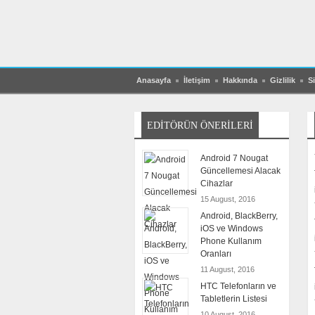
Anasayfa
İletişim
Hakkında
Gizlilik
Si
EDITÖRÜN ÖNERILERI
Android 7 Nougat
Güncellemesi Alacak
Cihazlar
15 August, 2016
Android, BlackBerry,
iOS ve Windows
Phone Kullanım
Oranları
11 August, 2016
HTC Telefonların ve
Tabletlerin Listesi
10 August, 2016