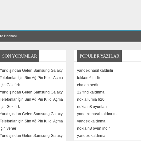
te Haritası
SON YORUMLAR
POPÜLER YAZILAR
Yurtdışından Gelen Samsung Galaxy
yandex nasıl kaldırılır
Telefonlar İçin Sim Ağ Pin Kilidi Açma
tekken 6 indir
için
Göktürk
chaton nedir
Yurtdışından Gelen Samsung Galaxy
22 find kaldırma
Telefonlar İçin Sim Ağ Pin Kilidi Açma
nokıa lumıa 620
için
Göktürk
nokia n8 oyunları
Yurtdışından Gelen Samsung Galaxy
yandexi nasıl kaldırırım
Telefonlar İçin Sim Ağ Pin Kilidi Açma
yandex kaldırma
için
yener
nokia n8 oyun indir
Yurtdışından Gelen Samsung Galaxy
yandex kaldırma