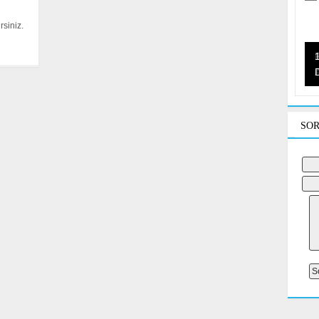
rsiniz.
L
SOR