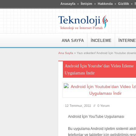
Anasayfa
İletişim
Hakkında
Gizlilik
S
ANA SAYFA
İNCELEME
İNTERNE
Ana Sayfa
»
Yazı etiketleri"Android İçin Youtube down
Android İçin Youtube’dan Video İzleme
Uygulaması İndir
12 Temmuz, 2011
//
0 Yorum
Android İçin YouTube Uygulaması
Bu uygulama Android işletim sistemli akıll
telefonlar ve tabletler için geliştirilmiş res