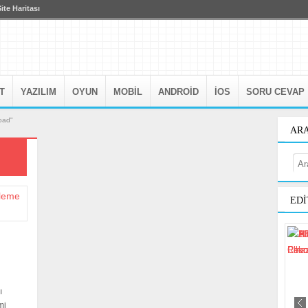
ite Haritası
T
YAZILIM
OYUN
MOBIL
ANDROID
IOS
SORU CEVAP
load"
AR
EDI
ı
mi