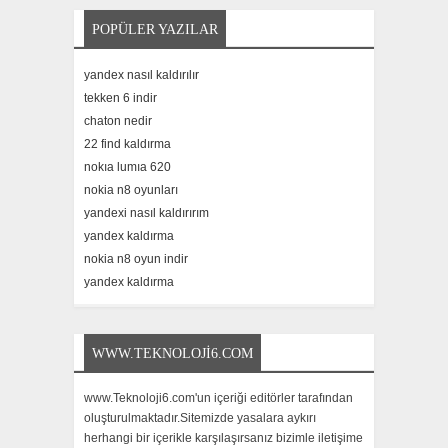
POPÜLER YAZILAR
yandex nasıl kaldırılır
tekken 6 indir
chaton nedir
22 find kaldırma
nokıa lumıa 620
nokia n8 oyunları
yandexi nasıl kaldırırım
yandex kaldırma
nokia n8 oyun indir
yandex kaldırma
WWW.TEKNOLOJI6.COM
www.Teknoloji6.com'un içeriği editörler tarafından
oluşturulmaktadır.Sitemizde yasalara aykırı
herhangi bir içerikle karşılaşırsanız bizimle iletişime