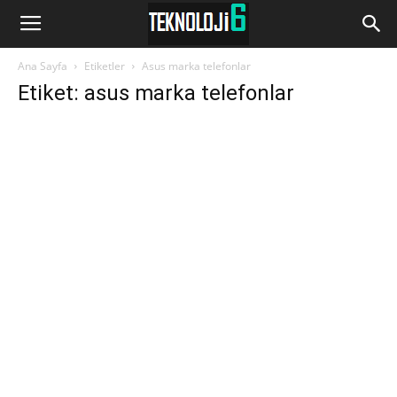
www.Teknoloji6.com
Ana Sayfa
Etiketler
Asus marka telefonlar
Etiket: asus marka telefonlar