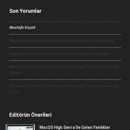
Son Yorumlar
Sony Xperia Yanıt Vermiyor (Kilitlendi) Hatası – Sony Xperia Reset için
Mustafa Küçük
Bilgisayardan Yazıcıya Yazı ve Resim Nasıl Yazdırılır? için
Göktürk
Bilgisayardan Yazıcıya Yazı ve Resim Nasıl Yazdırılır? için
gülce
WhatsApp Yüklenmiyor? WhatsApp Messenger Yükleyemiyorum için
Göktürk
WhatsApp Yüklenmiyor? WhatsApp Messenger Yükleyemiyorum için
Turan
Editörün Önerileri
MacOS High Sierra İle Gelen Yenilikler