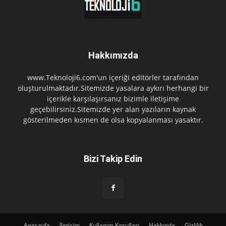
Hakkımızda
www.Teknoloji6.com'un içeriği editörler tarafından
oluşturulmaktadır.Sitemizde yasalara aykırı herhangi bir
içerikle karşılaşırsanız bizimle iletişime
geçebilirsiniz.Sitemizde yer alan yazıların kaynak
gösterilmeden kısmen de olsa kopyalanması yasaktır.
Bizi Takip Edin
Anasayfa
İletişim
Kullanım Koşulları
Hakkında
Gizlilik