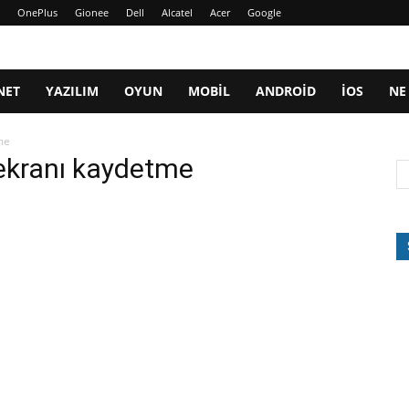
OnePlus
Gionee
Dell
Alcatel
Acer
Google
NET
YAZILIM
OYUN
MOBIL
ANDROID
IOS
NE
me
 ekranı kaydetme