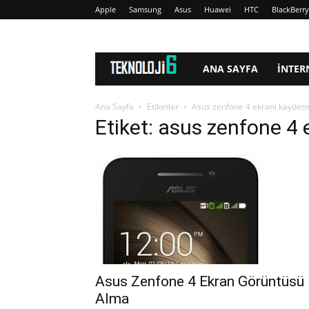
Apple
Samsung
Asus
Huawei
HTC
BlackBerry
www.Teknoloji6.com
ANA SAYFA
İNTER
Ana Sayfa
Etiketler
Asus zenfone 4 ekranı kaydet
Etiket: asus zenfone 4
Asus Zenfone 4 Ekran Görüntüsü
Alma