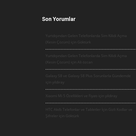
Son Yorumlar
Yurtdışından Gelen Telefonlarda Sim Kilidi Açma
(Kesin Çözüm) için
Göktürk
Yurtdışından Gelen Telefonlarda Sim Kilidi Açma
(Kesin Çözüm) için
Ali özcan
Galaxy S8 ve Galaxy S8 Plus Sorunlarla Gündemde
için
yildiray
Xiaomi Mi 5 Özellikleri ve Fiyatı için
yildiray
HTC Akıllı Telefonlar ve Tabletler İçin Gizli Kodlar ve
Şifreler için
Göktürk