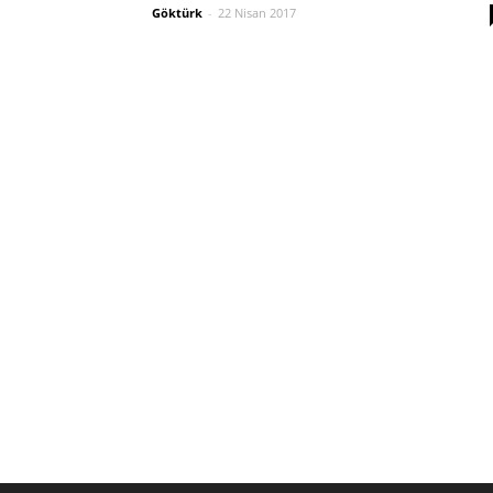
Göktürk
-
22 Nisan 2017