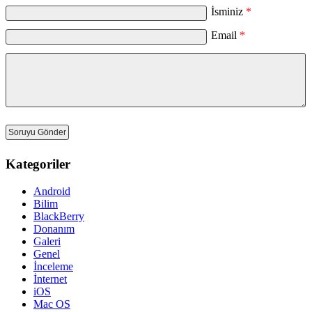
İsminiz
*
Email
*
Kategoriler
Android
Bilim
BlackBerry
Donanım
Galeri
Genel
İnceleme
İnternet
iOS
Mac OS