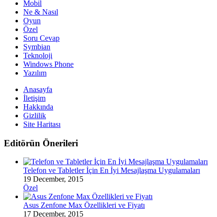
Mobil
Ne & Nasıl
Oyun
Özel
Soru Cevap
Symbian
Teknoloji
Windows Phone
Yazılım
Anasayfa
İletişim
Hakkında
Gizlilik
Site Haritası
Editörün Önerileri
Telefon ve Tabletler İçin En İyi Mesajlaşma Uygulamaları
19 December, 2015
Özel
Asus Zenfone Max Özellikleri ve Fiyatı
17 December, 2015