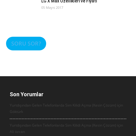
LG X Max Özellikleri ve Fiyatı
05 Mayıs 2017
SORU SOR?
Son Yorumlar
Yurtdışından Gelen Telefonlarda Sim Kilidi Açma (Kesin Çözüm) için
Göktürk
Yurtdışından Gelen Telefonlarda Sim Kilidi Açma (Kesin Çözüm) için
Ali özcan