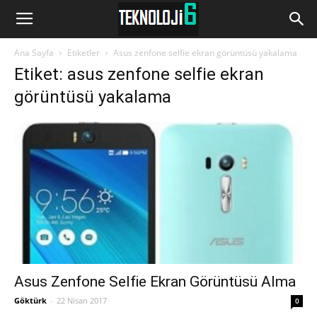
www.Teknoloji6.com
Ana Sayfa
Etiketler
Asus zenfone selfie ekran görüntüsü yakalama
Etiket: asus zenfone selfie ekran
görüntüsü yakalama
Asus Zenfone Selfie Ekran Görüntüsü Alma
Göktürk
-
22 Nisan 2017
0