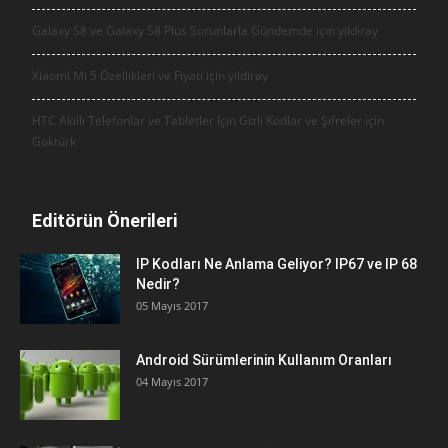
Galaxy S8 ve Galaxy S8 Plus Sorunlarla Gündemde için
yildiray
Xiaomi Mi 5 Özellikleri ve Fiyatı için
yildiray
HTC Akıllı Telefonlar ve Tabletler İçin Gizli Kodlar ve Şifreler için
Göktürk
Editörün Önerileri
IP Kodları Ne Anlama Geliyor? IP67 ve IP 68
Nedir?
05 Mayıs 2017
Android Sürümlerinin Kullanım Oranları
04 Mayıs 2017