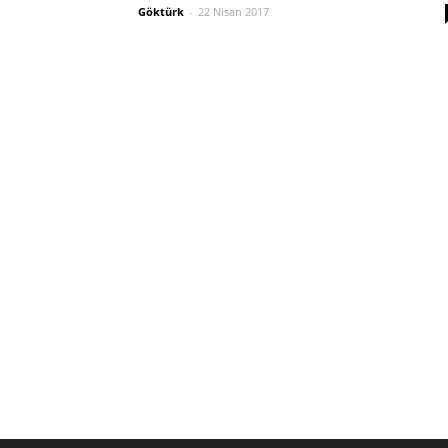
Göktürk
-
22 Nisan 2017