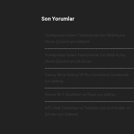
Son Yorumlar
Yurtdışından Gelen Telefonlarda Sim Kilidi Açma
(Kesin Çözüm) için
Göktürk
Yurtdışından Gelen Telefonlarda Sim Kilidi Açma
(Kesin Çözüm) için
Ali özcan
Galaxy S8 ve Galaxy S8 Plus Sorunlarla Gündemde
için
yildiray
Xiaomi Mi 5 Özellikleri ve Fiyatı için
yildiray
HTC Akıllı Telefonlar ve Tabletler İçin Gizli Kodlar ve
Şifreler için
Göktürk