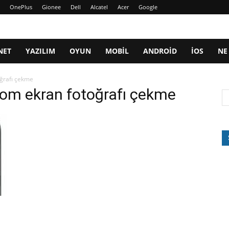
OnePlus
Gionee
Dell
Alcatel
Acer
Google
NET
YAZILIM
OYUN
MOBIL
ANDROID
IOS
NE
ğrafı çekme
oom ekran fotoğrafı çekme