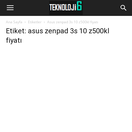
www.Teknoloji6.com
Ana Sayfa
Etiketler
Asus zenpad 3s 10 z500kl fiyatı
Etiket: asus zenpad 3s 10 z500kl
fiyatı