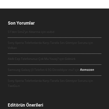
Son Yorumlar
S1’den Sim2’ye Aktarma için
xsdsd
Sony Xperia Telefonlarda Karşı Tarafa Ses Gitmiyor Sorunu için
Volkan
Akıllı Cep Telefonunuz Çok Mu Yavaş? için
Göktürk
Ramazan
Samsung Galaxy J3 Telefon 4.5G Destekliyor mu? için
Sony Xperia Telefonlarda Karşı Tarafa Ses Gitmiyor Sorunu için
TwoGu.n
Editörün Önerileri