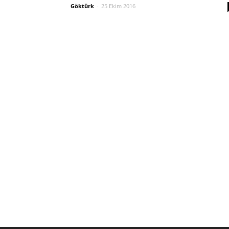
Göktürk
-
25 Ekim 2016