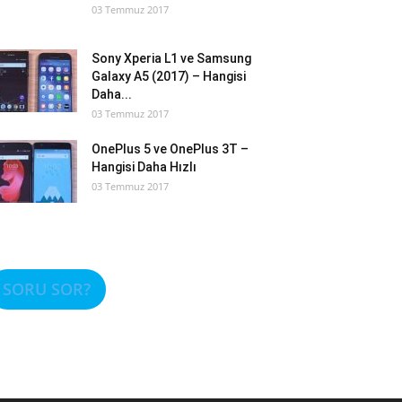
03 Temmuz 2017
Sony Xperia L1 ve Samsung
Galaxy A5 (2017) – Hangisi
Daha...
03 Temmuz 2017
OnePlus 5 ve OnePlus 3T –
Hangisi Daha Hızlı
03 Temmuz 2017
SORU SOR?