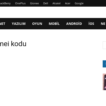
lackBerry
OnePlus
Gionee
Dell
Alcatel
Acer
Google
NET
YAZILIM
OYUN
MOBIL
ANDROID
IOS
NE
imei kodu