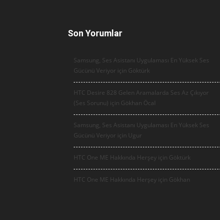
Son Yorumlar
Samsung, Ses Asistanı Uygulaması En Yüksek Ses
Gücünü Veriyor için
Göktürk
HTC Desire 828 Gelen Aramalarda Ses Az Çıkıyor
(Ses Sorunu) için
Gökhan Öcal
Samsung, Ses Asistanı Uygulaması En Yüksek Ses
Gücünü Veriyor için
Ugur
HTC One ME Hakkında Herşey için
Göktürk
HTC One ME Hakkında Herşey için
Gökhan