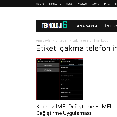
Apple
Samsung
Asus
Huawei
Sony
HTC
B
www.Teknoloji6.com
ANA SAYFA
İNTER
Ana Sayfa
Etiketler
çakma telefon imei kodu
Etiket: çakma telefon 
Kodsuz IMEI Değiştirme – IMEI
Değiştirme Uygulaması