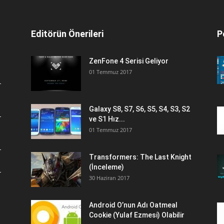
Editörün Önerileri
P
ZenFone 4 Serisi Geliyor
01 Temmuz 2017
Galaxy S8, S7, S6, S5, S4, S3, S2
ve S1 Hız...
01 Temmuz 2017
Transformers: The Last Knight
(İnceleme)
30 Haziran 2017
Android O’nun Adı Oatmeal
Cookie (Yulaf Ezmesi) Olabilir