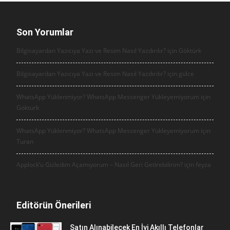
Son Yorumlar
Bilgisayardan Yazıcıya Yazı ve Resim Nasıl Yazdırılır? için
Göktürk
Bilgisayardan Yazıcıya Yazı ve Resim Nasıl Yazdırılır? için
gülce
WhatsApp Yüklenmiyor? WhatsApp Messenger Yükleyemiyorum için
Göktürk
WhatsApp Yüklenmiyor? WhatsApp Messenger Yükleyemiyorum için
Turan
Applock’u Gizledim Açamıyorum – Nasıl Geri Getirebilirim? için
feyza
Editörün Önerileri
Satın Alınabilecek En İyi Akıllı Telefonlar