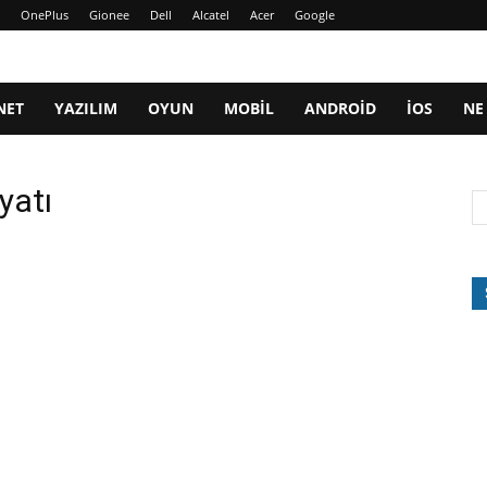
OnePlus
Gionee
Dell
Alcatel
Acer
Google
NET
YAZILIM
OYUN
MOBIL
ANDROID
IOS
NE
yatı