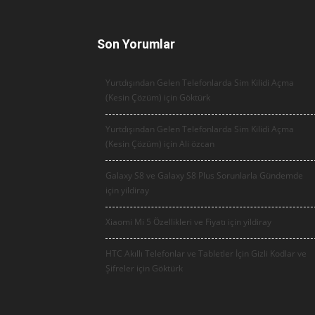
Son Yorumlar
Yurtdışından Gelen Telefonlarda Sim Kilidi Açma
(Kesin Çözüm) için
Göktürk
Yurtdışından Gelen Telefonlarda Sim Kilidi Açma
(Kesin Çözüm) için
Ali özcan
Galaxy S8 ve Galaxy S8 Plus Sorunlarla Gündemde
için
yildiray
Xiaomi Mi 5 Özellikleri ve Fiyatı için
yildiray
HTC Akıllı Telefonlar ve Tabletler İçin Gizli Kodlar ve
Şifreler için
Göktürk