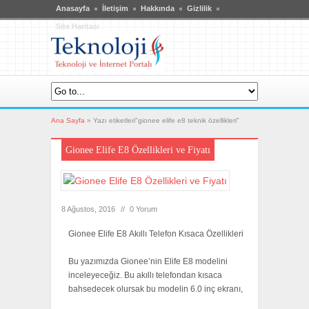
Anasayfa
İletişim
Hakkında
Gizlilik
Site Haritası
Ana Sayfa
»
Yazı etiketleri"gionee elife e8 teknik özellikleri"
Gionee Elife E8 Özellikleri ve Fiyatı
8 Ağustos, 2016
//
0 Yorum
Gionee Elife E8 Akıllı Telefon Kısaca Özellikleri
Bu yazımızda Gionee’nin Elife E8 modelini
inceleyeceğiz. Bu akıllı telefondan kısaca
bahsedecek olursak bu modelin 6.0 inç ekranı,