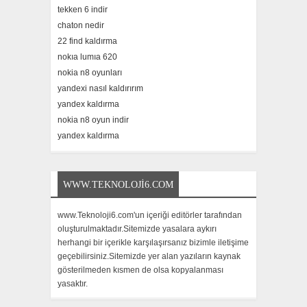
tekken 6 indir
chaton nedir
22 find kaldırma
nokıa lumıa 620
nokia n8 oyunları
yandexi nasıl kaldırırım
yandex kaldırma
nokia n8 oyun indir
yandex kaldırma
WWW.TEKNOLOJI6.COM
www.Teknoloji6.com'un içeriği editörler tarafından
oluşturulmaktadır.Sitemizde yasalara aykırı
herhangi bir içerikle karşılaşırsanız bizimle iletişime
geçebilirsiniz.Sitemizde yer alan yazıların kaynak
gösterilmeden kısmen de olsa kopyalanması
yasaktır.