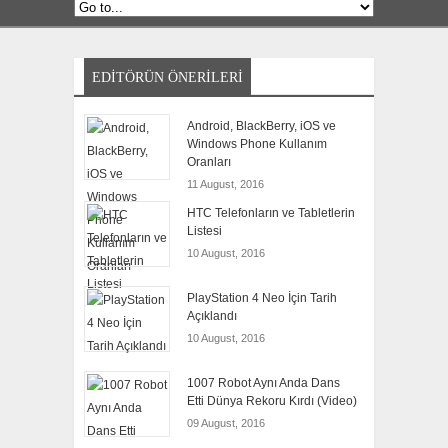
EDITÖRÜN ÖNERILERI
Android, BlackBerry, iOS ve
Windows Phone Kullanım
Oranları
11 August, 2016
HTC Telefonların ve Tabletlerin
Listesi
10 August, 2016
PlayStation 4 Neo İçin Tarih
Açıklandı
10 August, 2016
1007 Robot Aynı Anda Dans
Etti Dünya Rekoru Kırdı (Video)
09 August, 2016