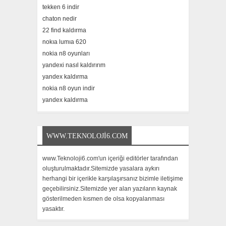
tekken 6 indir
chaton nedir
22 find kaldırma
nokıa lumıa 620
nokia n8 oyunları
yandexi nasıl kaldırırım
yandex kaldırma
nokia n8 oyun indir
yandex kaldırma
WWW.TEKNOLOJI6.COM
www.Teknoloji6.com'un içeriği editörler tarafından
oluşturulmaktadır.Sitemizde yasalara aykırı
herhangi bir içerikle karşılaşırsanız bizimle iletişime
geçebilirsiniz.Sitemizde yer alan yazıların kaynak
gösterilmeden kısmen de olsa kopyalanması
yasaktır.