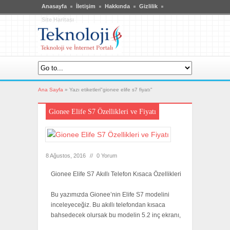
Anasayfa
İletişim
Hakkında
Gizlilik
Site Haritası
Ana Sayfa
»
Yazı etiketleri"gionee elife s7 fiyatı"
Gionee Elife S7 Özellikleri ve Fiyatı
8 Ağustos, 2016
//
0 Yorum
Gionee Elife S7 Akıllı Telefon Kısaca Özellikleri
Bu yazımızda Gionee’nin Elife S7 modelini
inceleyeceğiz. Bu akıllı telefondan kısaca
bahsedecek olursak bu modelin 5.2 inç ekranı,