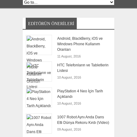
EDITÖRÜN ÖNERILERI
Android, BlackBerry, iOS ve
Windows Phone Kullanım
Oranları
11 August, 2016
HTC Telefonların ve Tabletlerin
Listesi
10 August, 2016
PlayStation 4 Neo İçin Tarih
Açıklandı
10 August, 2016
1007 Robot Aynı Anda Dans
Etti Dünya Rekoru Kırdı (Video)
09 August, 2016