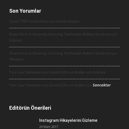
Son Yorumlar
Syrox T700 Format Atma için
nevnet iletişim
Ekranı Kırık ve Kararmış Samsung Telefondan Rehber Kurtarma için
Göktürk
Ekranı Kırık ve Kararmış Samsung Telefondan Rehber Kurtarma için
Metehan
Tüm Cep Telefonları için Gerekli Şifre ve Kodları için
Göktürk
Sancaktar
Tüm Cep Telefonları için Gerekli Şifre ve Kodları için
Editörün Önerileri
Instagram Hikayelerini Gizleme
24 Mart 2017