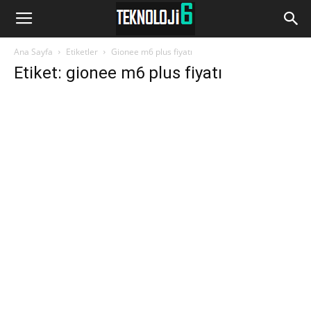
www.Teknoloji6.com
Ana Sayfa
Etiketler
Gionee m6 plus fiyatı
Etiket: gionee m6 plus fiyatı