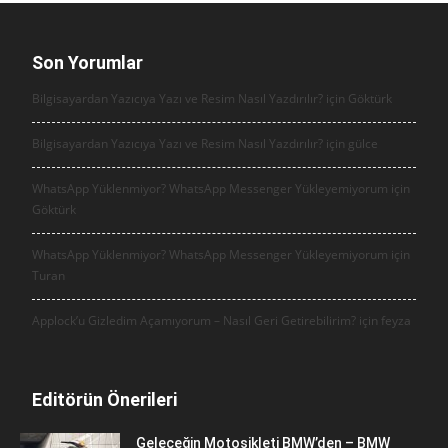
Son Yorumlar
Bilgisayardan Yazıcıya Yazı ve Resim Nasıl Yazdırılır? için
Göktürk
Bilgisayardan Yazıcıya Yazı ve Resim Nasıl Yazdırılır? için
gülce
WhatsApp Yüklenmiyor? WhatsApp Messenger Yükleyemiyorum için
Göktürk
WhatsApp Yüklenmiyor? WhatsApp Messenger Yükleyemiyorum için
Turan
Applock’u Gizledim Açamıyorum – Nasıl Geri Getirebilirim? için
feyza
Editörün Önerileri
Geleceğin Motosikleti BMW’den – BMW