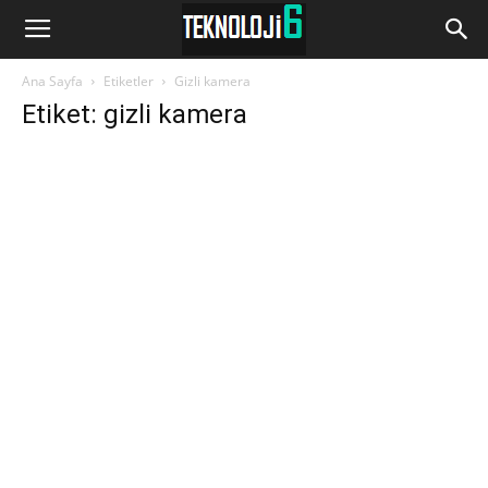
www.Teknoloji6.com
Ana Sayfa
Etiketler
Gizli kamera
Etiket: gizli kamera