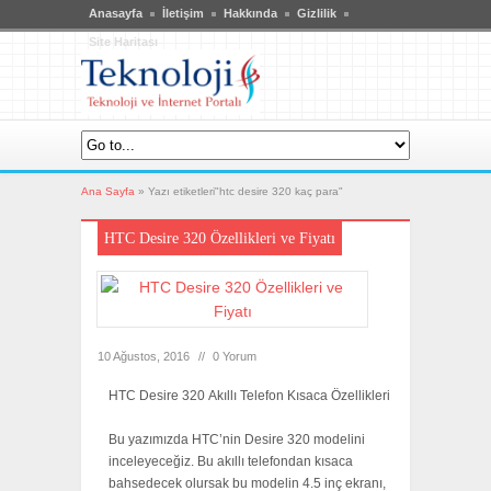
Anasayfa
İletişim
Hakkında
Gizlilik
Site Haritası
Ana Sayfa
»
Yazı etiketleri"htc desire 320 kaç para"
HTC Desire 320 Özellikleri ve Fiyatı
10 Ağustos, 2016
//
0 Yorum
HTC Desire 320 Akıllı Telefon Kısaca Özellikleri
Bu yazımızda HTC’nin Desire 320 modelini
inceleyeceğiz. Bu akıllı telefondan kısaca
bahsedecek olursak bu modelin 4.5 inç ekranı,