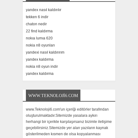
yandex nasıl kaldırılır
tekken 6 indir
chaton nedir
22 find kaldırma
nokıa lumıa 620
nokia n8 oyunları
yandexi nasıl kaldırırım
yandex kaldırma
nokia n8 oyun indir
yandex kaldırma
WWW.TEKNOLOJI6.COM
www.Teknoloji6.com'un içeriği editörler tarafından
oluşturulmaktadır.Sitemizde yasalara aykırı
herhangi bir içerikle karşılaşırsanız bizimle iletişime
geçebilirsiniz.Sitemizde yer alan yazıların kaynak
gösterilmeden kısmen de olsa kopyalanması