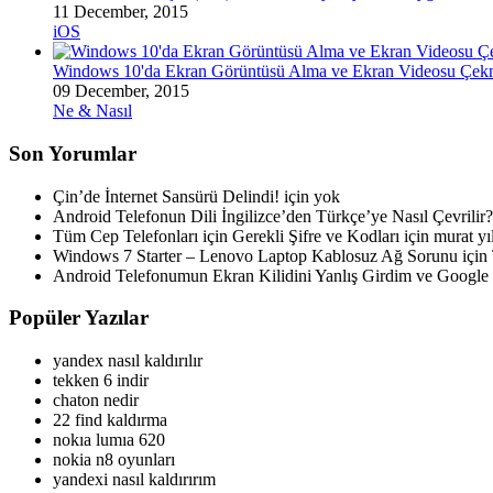
11 December, 2015
iOS
Windows 10'da Ekran Görüntüsü Alma ve Ekran Videosu Çe
09 December, 2015
Ne & Nasıl
Son Yorumlar
Çin’de İnternet Sansürü Delindi! için
yok
Android Telefonun Dili İngilizce’den Türkçe’ye Nasıl Çevrilir?
Tüm Cep Telefonları için Gerekli Şifre ve Kodları için
murat y
Windows 7 Starter – Lenovo Laptop Kablosuz Ağ Sorunu için
Android Telefonumun Ekran Kilidini Yanlış Girdim ve Googl
Popüler Yazılar
yandex nasıl kaldırılır
tekken 6 indir
chaton nedir
22 find kaldırma
nokıa lumıa 620
nokia n8 oyunları
yandexi nasıl kaldırırım