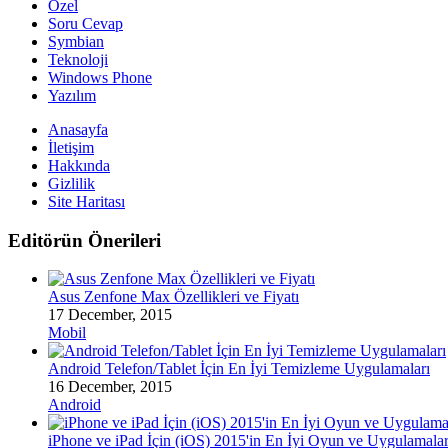
Özel
Soru Cevap
Symbian
Teknoloji
Windows Phone
Yazılım
Anasayfa
İletişim
Hakkında
Gizlilik
Site Haritası
Editörün Önerileri
Asus Zenfone Max Özellikleri ve Fiyatı
17 December, 2015
Mobil
Android Telefon/Tablet İçin En İyi Temizleme Uygulamaları
16 December, 2015
Android
iPhone ve iPad İçin (iOS) 2015'in En İyi Oyun ve Uygulamalar