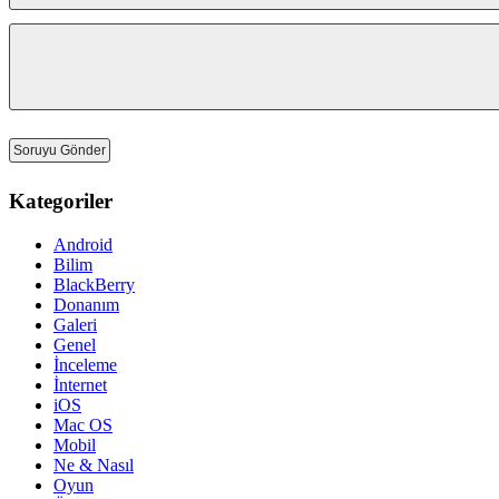
Kategoriler
Android
Bilim
BlackBerry
Donanım
Galeri
Genel
İnceleme
İnternet
iOS
Mac OS
Mobil
Ne & Nasıl
Oyun