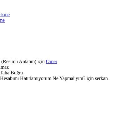
kme
 (Resimli Anlatım) için
Omer
ılmaz
Taha Buğra
e Hesabımı Hatırlamıyorum Ne Yapmalıyım? için
serkan