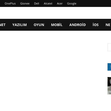
OnePlus
Gionee
Dell
Alcatel
Acer
Google
NET
YAZILIM
OYUN
MOBIL
ANDROID
IOS
NE