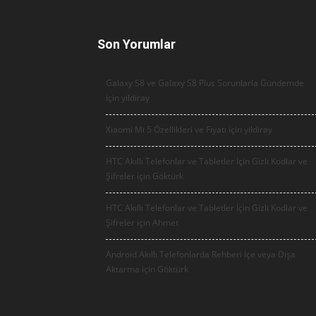
Son Yorumlar
Galaxy S8 ve Galaxy S8 Plus Sorunlarla Gündemde
için
yildiray
Xiaomi Mi 5 Özellikleri ve Fiyatı için
yildiray
HTC Akıllı Telefonlar ve Tabletler İçin Gizli Kodlar ve
Şifreler için
Göktürk
HTC Akıllı Telefonlar ve Tabletler İçin Gizli Kodlar ve
Şifreler için
Ahmet
Android Akıllı Telefonlarda Rehberi İçe veya Dışa
Aktarma için
Göktürk