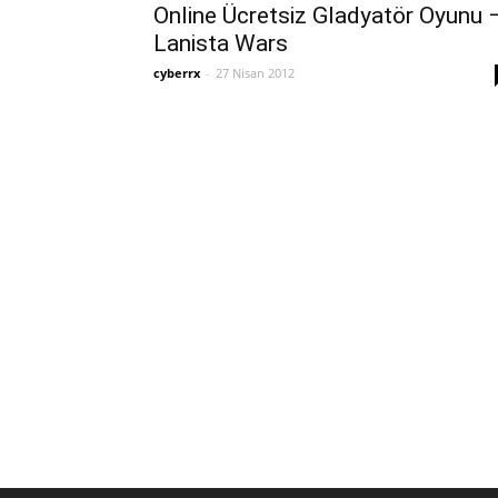
Online Ücretsiz Gladyatör Oyunu 
Lanista Wars
cyberrx
-
27 Nisan 2012