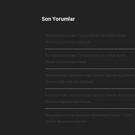
Son Yorumlar
Yurtdışından Gelen Telefonlarda Sim Kilidi Açma
(Kesin Çözüm) için
Göktürk
Yurtdışından Gelen Telefonlarda Sim Kilidi Açma
(Kesin Çözüm) için
Yusuf
Android Akıllı Telefonu veya Tableti Fabrika Ayarların
Döndürdüğünde için
Göktürk
Android Akıllı Telefonu veya Tableti Fabrika Ayarların
Döndürdüğünde için
Hasan
Sony Xperia Yanıt Vermiyor (Kilitlendi) Hatası – Sony
Xperia Reset için
Göktürk