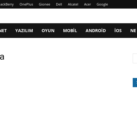
lackBerry
OnePlus
Gionee
Dell
Alcatel
Acer
Google
NET
YAZILIM
OYUN
MOBIL
ANDROID
IOS
NE
ra