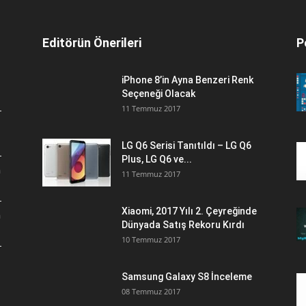
Editörün Önerileri
P
iPhone 8’in Ayna Benzeri Renk
Seçeneği Olacak
11 Temmuz 2017
LG Q6 Serisi Tanıtıldı – LG Q6
Plus, LG Q6 ve...
a
11 Temmuz 2017
Xiaomi, 2017 Yılı 2. Çeyreğinde
a
Dünyada Satış Rekoru Kırdı
10 Temmuz 2017
Samsung Galaxy S8 İnceleme
08 Temmuz 2017