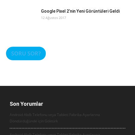
Google Pixel 2’nin Yeni Görüntüleri Geldi
12 Ağustos 2017
SORU SOR?
Son Yorumlar
Android Akıllı Telefonu veya Tableti Fabrika Ayarlarına
Döndürdüğünde için
Göktürk
Android Akıllı Telefonu veya Tableti Fabrika Ayarlarına