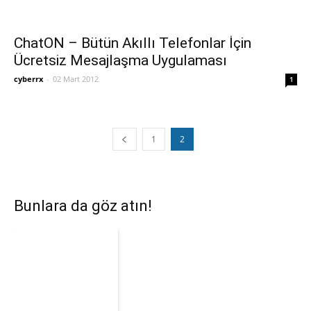
ChatON – Bütün Akıllı Telefonlar İçin
Ücretsiz Mesajlaşma Uygulaması
cyberrx
-
02 Mart 2012
1
1
2
Bunlara da göz atın!