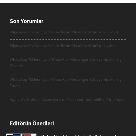
Son Yorumlar
Bilgisayardan Yazıcıya Yazı ve Resim Nasıl Yazdırılır? için
Göktürk
Bilgisayardan Yazıcıya Yazı ve Resim Nasıl Yazdırılır? için
gülce
WhatsApp Yüklenmiyor? WhatsApp Messenger Yükleyemiyorum için
Göktürk
WhatsApp Yüklenmiyor? WhatsApp Messenger Yükleyemiyorum için
Turan
Applock’u Gizledim Açamıyorum – Nasıl Geri Getirebilirim? için
feyza
Editörün Önerileri