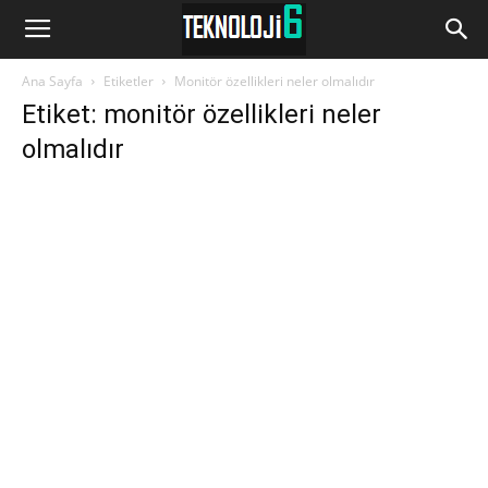
www.Teknoloji6.com
Ana Sayfa
Etiketler
Monitör özellikleri neler olmalıdır
Etiket: monitör özellikleri neler
olmalıdır