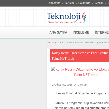
Anasayfa
İletişim
Hakkında
Gizlilik
S
ANA SAYFA
İNCELEME
İNTERNE
Ana Sayfa
»
Yazı etiketleri"resim düzenleme programı in
Kolay Resim Düzenleme ve Efekt Verme
Paint.NET İndir
17 Ağustos, 2016
//
0 Yorum
Ücretsiz Fotoğraf Düzenleme Programı
Paint.NET
programını bilgisayarınıza
ücr
olarak indirerek
resim
düzenleme
progr