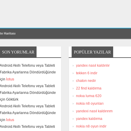
te Haritası
SON YORUMLAR
POPÜLER YAZILAR
Android Akıllı Telefonu veya Tableti
yandex nasıl kaldırılır
Fabrika Ayarlarına Döndürdüğünde
tekken 6 indir
lotus
için
chaton nedir
Android Akıllı Telefonu veya Tableti
22 find kaldırma
Fabrika Ayarlarına Döndürdüğünde
nokıa lumıa 620
için
Göktürk
nokia n8 oyunları
Android Akıllı Telefonu veya Tableti
yandexi nasıl kaldırırım
Fabrika Ayarlarına Döndürdüğünde
yandex kaldırma
lotus
için
nokia n8 oyun indir
Android Akıllı Telefonu veya Tableti