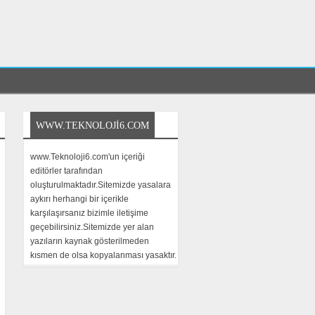
WWW.TEKNOLOJI6.COM
www.Teknoloji6.com'un içeriği
editörler tarafından
oluşturulmaktadır.Sitemizde yasalara
aykırı herhangi bir içerikle
karşılaşırsanız bizimle iletişime
geçebilirsiniz.Sitemizde yer alan
yazıların kaynak gösterilmeden
kısmen de olsa kopyalanması yasaktır.