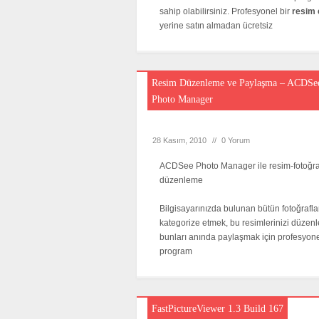
sahip olabilirsiniz. Profesyonel bir
resim
yerine satın almadan ücretsiz
Resim Düzenleme ve Paylaşma – ACDSe
Photo Manager
28 Kasım, 2010
//
0 Yorum
ACDSee Photo Manager ile resim-fotoğra
düzenleme
Bilgisayarınızda bulunan bütün fotoğraflar
kategorize etmek, bu resimlerinizi düzen
bunları anında paylaşmak için profesyone
program
FastPictureViewer 1.3 Build 167