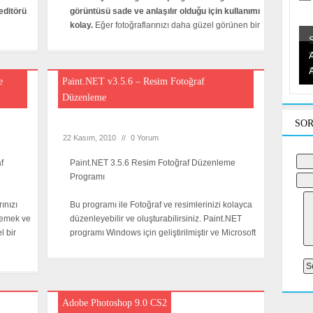
editörü
görüntüsü sade ve anlaşılır olduğu için kullanımı
kolay.
Eğer fotoğraflarınızı daha güzel görünen bir
F
e
Paint.NET v3.5.6 – Resim Fotoğraf
Düzenleme
SOR
22 Kasım, 2010
//
0 Yorum
f
Paint.NET 3.5.6 Resim Fotoğraf Düzenleme
Programı
ınızı
Bu programı ile Fotoğraf ve resimlerinizi kolayca
lemek ve
düzenleyebilir ve oluşturabilirsiniz. Paint.NET
l bir
programı Windows için geliştirilmiştir ve Microsoft
Adobe Photoshop 9.0 CS2