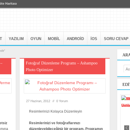
ite Haritası
T
YAZILIM
OYUN
MOBIL
ANDROID
IOS
SORU CEVAP
dir"
AR
 –
Fotoğraf Düzenleme Programı – Ashampoo
Photo Optimizer
EDI
27 Haziran, 2012
//
0 Yorum
Resimlerinizi Kolayca Düzenleyin
etsiz
Resimlerinizi ve fotoğraflarınızı
amına
düzenleyebileceğiniz bir program. Programın