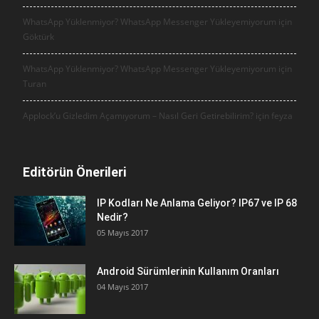
WhatsApp Yüklenmiyor? WhatsApp Messenger Yükleyemiyorum için
Göktürk
WhatsApp Yüklenmiyor? WhatsApp Messenger Yükleyemiyorum için
Turan
Applock’u Gizledim Açamıyorum – Nasıl Geri Getirebilirim? için
feyza
Editörün Önerileri
IP Kodları Ne Anlama Geliyor? IP67 ve IP 68
Nedir?
05 Mayıs 2017
Android Sürümlerinin Kullanım Oranları
04 Mayıs 2017