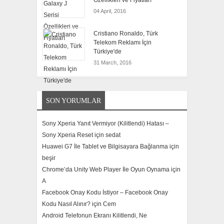
Özellikleri ve Fiyatları
04 April, 2016
Cristiano Ronaldo, Türk
Telekom Reklamı İçin
Türkiye'de
31 March, 2016
SON YORUMLAR
Sony Xperia Yanıt Vermiyor (Kilitlendi) Hatası –
Sony Xperia Reset için
sedat
Huawei G7 İle Tablet ve Bilgisayara Bağlanma için
beşir
Chrome’da Unity Web Player İle Oyun Oynama için
A
Facebook Onay Kodu İstiyor – Facebook Onay
Kodu Nasıl Alınır? için
Cem
Android Telefonun Ekranı Kilitlendi, Ne