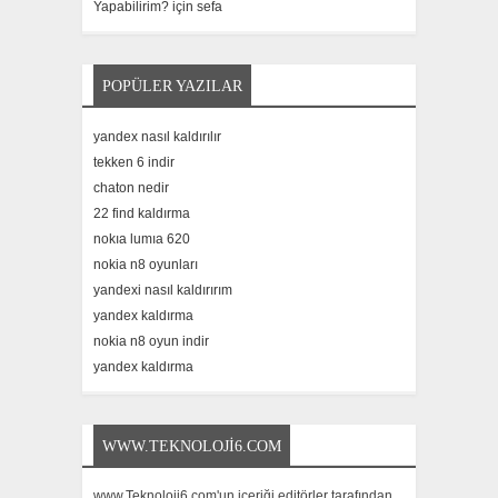
Yapabilirim? için
sefa
POPÜLER YAZILAR
yandex nasıl kaldırılır
tekken 6 indir
chaton nedir
22 find kaldırma
nokıa lumıa 620
nokia n8 oyunları
yandexi nasıl kaldırırım
yandex kaldırma
nokia n8 oyun indir
yandex kaldırma
WWW.TEKNOLOJI6.COM
www.Teknoloji6.com'un içeriği editörler tarafından