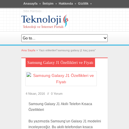
Anasayfa
İletişim
Hakkında
Gizlilik
Site Haritası
Ana Sayfa
»
Yazı etiketleri"samsung galaxy j1 kaç para"
Samsung Galaxy J1 Özellikleri ve Fiyatı
4 Nisan, 2016
//
0 Yorum
Samsung Galaxy J1 Akıllı Telefon Kısaca
Özellikleri
Bu yazımızda Samsung’un Galaxy J1 modelini
inceleyeceğiz. Bu akıllı telefondan kısaca