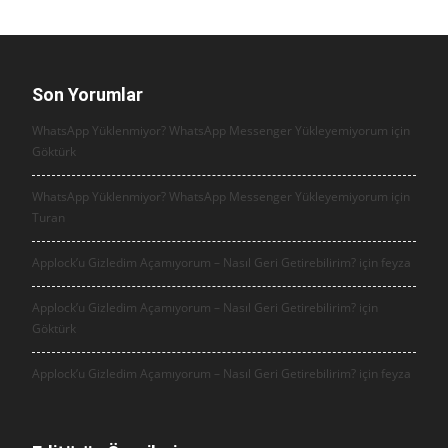
Son Yorumlar
WhatsApp Yüklenmiyor? WhatsApp Messenger Yükleyemiyorum için
Göktürk
WhatsApp Yüklenmiyor? WhatsApp Messenger Yükleyemiyorum için
Turan
Applock’u Gizledim Açamıyorum – Nasıl Geri Getirebilirim? için
feyza
Applock’u Gizledim Açamıyorum – Nasıl Geri Getirebilirim? için
Göktürk
Applock’u Gizledim Açamıyorum – Nasıl Geri Getirebilirim? için
feyza