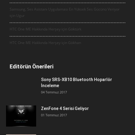
Samsung, Ses Asistanı Uygulaması En Yüksek Ses Gücünü Veriyor
için
Ugur
HTC One ME Hakkında Herşey için
Göktürk
HTC One ME Hakkında Herşey için
Gökhan
Editörün Önerileri
Sony SRS-XB10 Bluetooth Hoparlör
İnceleme
04 Temmuz 2017
ZenFone 4 Serisi Geliyor
01 Temmuz 2017