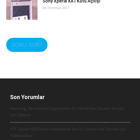
Sony Xperia XA1 Kutu Açılışı
04 Temmuz 2017
SORU SOR?
Son Yorumlar
Samsung, Ses Asistanı Uygulaması En Yüksek Ses Gücünü Veriyor
için
Göktürk
HTC Desire 828 Gelen Aramalarda Ses Az Çıkıyor (Ses Sorunu) için
Gökhan Öcal