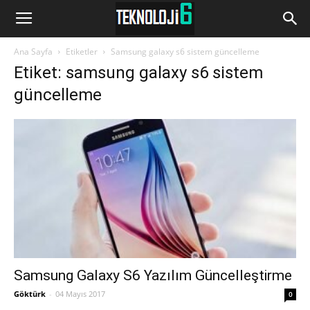
www.Teknoloji6.com
Ana Sayfa
Etiketler
Samsung galaxy s6 sistem güncelleme
Etiket: samsung galaxy s6 sistem
güncelleme
Samsung Galaxy S6 Yazılım Güncelleştirme
Göktürk
-
04 Mayıs 2017
0