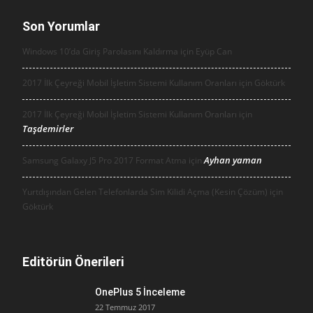
Son Yorumlar
Windows 10’da Giriş Parolasını Kaldırma için
Eyüp Can
2017 İlk Çeyreği Mobil İşletim Sistemi Kullanım Oranları için
Göktürk
2017 İlk Çeyreği Mobil İşletim Sistemi Kullanım Oranları için
Taşdemirler
Ayhan yaman
Samsung Galaxy J5 Pro 2017 Format Atma için
Yurtdışından Gelen Telefonlarda Sim Kilidi Açma (Kesin Çözüm) için
Göktürk
Editörün Önerileri
OnePlus 5 İnceleme
22 Temmuz 2017