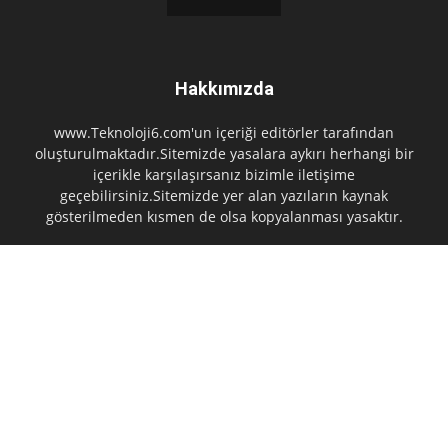
Hakkımızda
www.Teknoloji6.com'un içeriği editörler tarafından
oluşturulmaktadır.Sitemizde yasalara aykırı herhangi bir
içerikle karşılaşırsanız bizimle iletişime
geçebilirsiniz.Sitemizde yer alan yazıların kaynak
gösterilmeden kısmen de olsa kopyalanması yasaktır.
Bizi Takip Edin
Anasayfa
İletişim
Kullanım Koşulları
Hakkında
Gizlilik