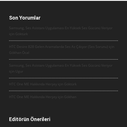
Son Yorumlar
Samsung, Ses Asistanı Uygulaması En Yüksek Ses Gücünü Veriyor
için
Göktürk
HTC Desire 828 Gelen Aramalarda Ses Az Çıkıyor (Ses Sorunu) için
Gökhan Öcal
Samsung, Ses Asistanı Uygulaması En Yüksek Ses Gücünü Veriyor
için
Ugur
HTC One ME Hakkında Herşey için
Göktürk
HTC One ME Hakkında Herşey için
Gökhan
Editörün Önerileri