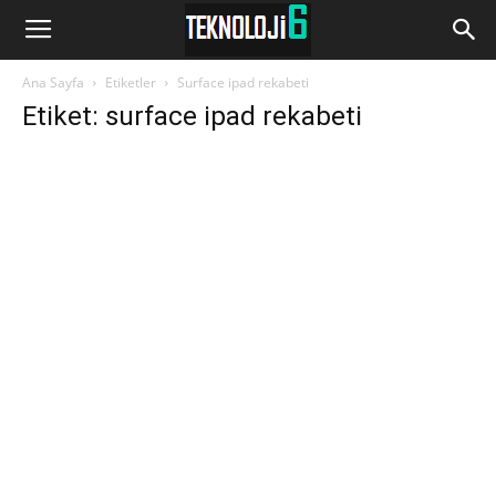
www.Teknoloji6.com
Ana Sayfa
Etiketler
Surface ipad rekabeti
Etiket: surface ipad rekabeti