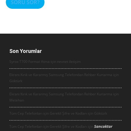
SORU SOR?
Son Yorumlar
Syrox T700 Format Atma için
nevnet iletişim
Ekranı Kırık ve Kararmış Samsung Telefondan Rehber Kurtarma için
Göktürk
Ekranı Kırık ve Kararmış Samsung Telefondan Rehber Kurtarma için
Metehan
Tüm Cep Telefonları için Gerekli Şifre ve Kodları için
Göktürk
Sancaktar
Tüm Cep Telefonları için Gerekli Şifre ve Kodları için