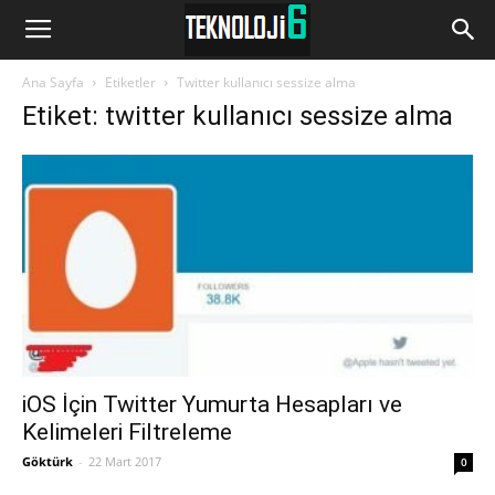
www.Teknoloji6.com
Ana Sayfa
Etiketler
Twitter kullanıcı sessize alma
Etiket: twitter kullanıcı sessize alma
iOS İçin Twitter Yumurta Hesapları ve
Kelimeleri Filtreleme
Göktürk
-
22 Mart 2017
0