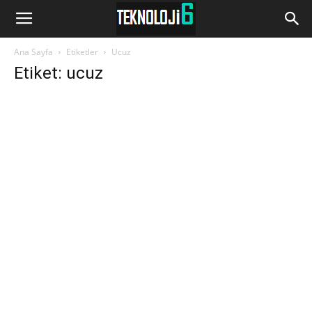
www.Teknoloji6.com
Ana Sayfa
Etiketler
Ucuz
Etiket: ucuz