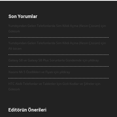
Son Yorumlar
Yurtdışından Gelen Telefonlarda Sim Kilidi Açma (Kesin Çözüm) için
Göktürk
Yurtdışından Gelen Telefonlarda Sim Kilidi Açma (Kesin Çözüm) için
Ali özcan
Galaxy S8 ve Galaxy S8 Plus Sorunlarla Gündemde için
yildiray
Xiaomi Mi 5 Özellikleri ve Fiyatı için
yildiray
HTC Akıllı Telefonlar ve Tabletler İçin Gizli Kodlar ve Şifreler için
Göktürk
Editörün Önerileri