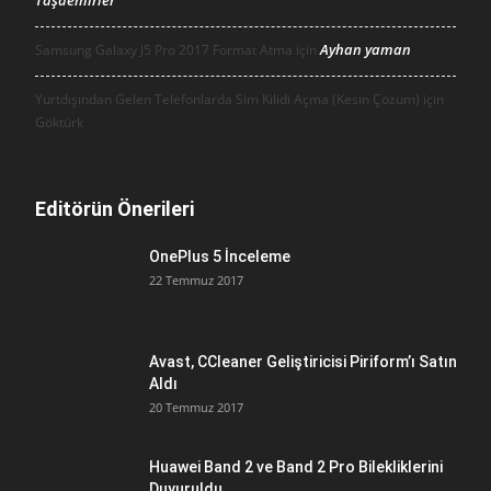
Taşdemirler
Ayhan yaman
Samsung Galaxy J5 Pro 2017 Format Atma için
Yurtdışından Gelen Telefonlarda Sim Kilidi Açma (Kesin Çözüm) için
Göktürk
Editörün Önerileri
OnePlus 5 İnceleme
22 Temmuz 2017
Avast, CCleaner Geliştiricisi Piriform’ı Satın
Aldı
20 Temmuz 2017
Huawei Band 2 ve Band 2 Pro Bilekliklerini
Duyuruldu