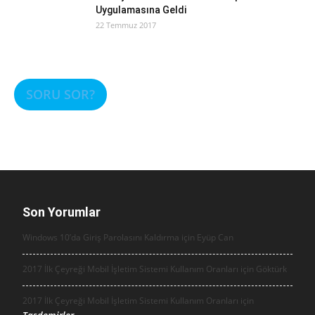
Uygulamasına Geldi
22 Temmuz 2017
SORU SOR?
Son Yorumlar
Windows 10’da Giriş Parolasını Kaldırma için
Eyüp Can
2017 İlk Çeyreği Mobil İşletim Sistemi Kullanım Oranları için
Göktürk
2017 İlk Çeyreği Mobil İşletim Sistemi Kullanım Oranları için