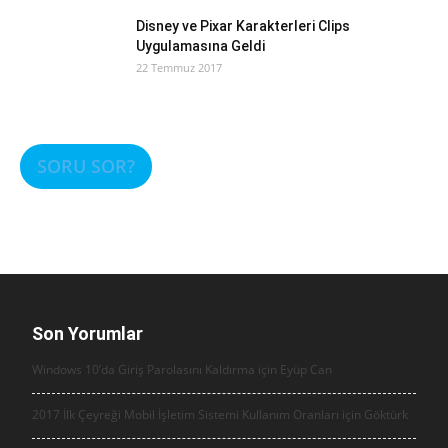
Disney ve Pixar Karakterleri Clips
Uygulamasına Geldi
22 Temmuz 2017
SORU SOR?
Son Yorumlar
Windows 10’da Giriş Parolasını Kaldırma için
Eyüp Can
2017 İlk Çeyreği Mobil İşletim Sistemi Kullanım Oranları için
Göktürk