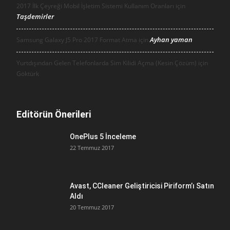
2017 İlk Çeyreği Mobil İşletim Sistemi Kullanım Oranları için
Taşdemirler
Ayhan yaman
Samsung Galaxy J5 Pro 2017 Format Atma için
Yurtdışından Gelen Telefonlarda Sim Kilidi Açma (Kesin Çözüm) için
Göktürk
Editörün Önerileri
OnePlus 5 İnceleme
22 Temmuz 2017
Avast, CCleaner Geliştiricisi Piriform’ı Satın
Aldı
20 Temmuz 2017