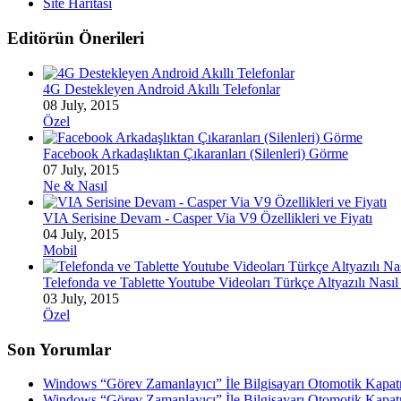
Site Haritası
Editörün Önerileri
4G Destekleyen Android Akıllı Telefonlar
08 July, 2015
Özel
Facebook Arkadaşlıktan Çıkaranları (Silenleri) Görme
07 July, 2015
Ne & Nasıl
VIA Serisine Devam - Casper Via V9 Özellikleri ve Fiyatı
04 July, 2015
Mobil
Telefonda ve Tablette Youtube Videoları Türkçe Altyazılı Nasıl 
03 July, 2015
Özel
Son Yorumlar
Windows “Görev Zamanlayıcı” İle Bilgisayarı Otomotik Kapa
Windows “Görev Zamanlayıcı” İle Bilgisayarı Otomotik Kapa