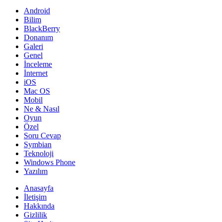
Android
Bilim
BlackBerry
Donanım
Galeri
Genel
İnceleme
İnternet
iOS
Mac OS
Mobil
Ne & Nasıl
Oyun
Özel
Soru Cevap
Symbian
Teknoloji
Windows Phone
Yazılım
Anasayfa
İletişim
Hakkında
Gizlilik