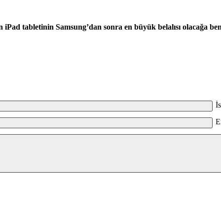
ın iPad tabletinin Samsung’dan sonra en büyük belalısı olacağa be
İ
E