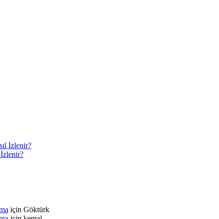
İzlenir?
tma
için
Göktürk
tma
için
kemal