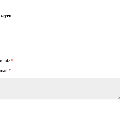
nzeyen
sminiz
*
mail
*