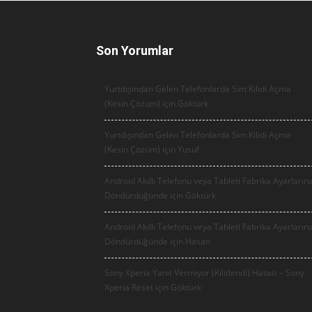
Son Yorumlar
Yurtdışından Gelen Telefonlarda Sim Kilidi Açma
(Kesin Çözüm) için
Göktürk
Yurtdışından Gelen Telefonlarda Sim Kilidi Açma
(Kesin Çözüm) için
Yusuf
Android Akıllı Telefonu veya Tableti Fabrika Ayarların
Döndürdüğünde için
Göktürk
Android Akıllı Telefonu veya Tableti Fabrika Ayarların
Döndürdüğünde için
Hasan
Sony Xperia Yanıt Vermiyor (Kilitlendi) Hatası – Sony
Xperia Reset için
Göktürk