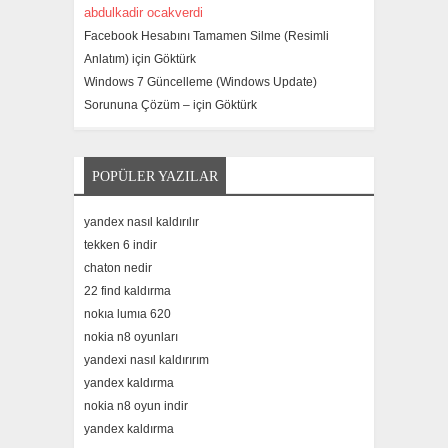
abdulkadir ocakverdi
Facebook Hesabını Tamamen Silme (Resimli
Anlatım) için
Göktürk
Windows 7 Güncelleme (Windows Update)
Sorununa Çözüm – için
Göktürk
POPÜLER YAZILAR
yandex nasıl kaldırılır
tekken 6 indir
chaton nedir
22 find kaldırma
nokıa lumıa 620
nokia n8 oyunları
yandexi nasıl kaldırırım
yandex kaldırma
nokia n8 oyun indir
yandex kaldırma