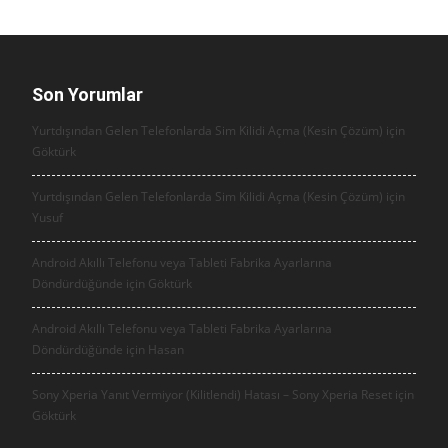
Son Yorumlar
Yurtdışından Gelen Telefonlarda Sim Kilidi Açma (Kesin Çözüm) için
Göktürk
Yurtdışından Gelen Telefonlarda Sim Kilidi Açma (Kesin Çözüm) için
Yusuf
Android Akıllı Telefonu veya Tableti Fabrika Ayarlarına
Döndürdüğünde için
Göktürk
Android Akıllı Telefonu veya Tableti Fabrika Ayarlarına
Döndürdüğünde için
Hasan
Sony Xperia Yanıt Vermiyor (Kilitlendi) Hatası – Sony Xperia Reset için
Göktürk