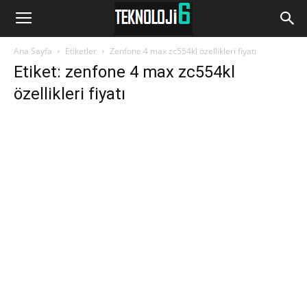
www.Teknoloji6.com
Ana Sayfa
Etiketler
Zenfone 4 max zc554kl özellikleri fiyatı
Etiket: zenfone 4 max zc554kl
özellikleri fiyatı