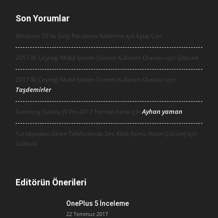
Son Yorumlar
Windows 10’da Giriş Parolasını Kaldırma için
Eyüp Can
2017 İlk Çeyreği Mobil İşletim Sistemi Kullanım Oranları için
Göktürk
2017 İlk Çeyreği Mobil İşletim Sistemi Kullanım Oranları için
Taşdemirler
Ayhan yaman
Samsung Galaxy J5 Pro 2017 Format Atma için
Yurtdışından Gelen Telefonlarda Sim Kilidi Açma (Kesin Çözüm) için
Göktürk
Editörün Önerileri
OnePlus 5 İnceleme
22 Temmuz 2017