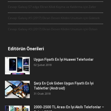
Cevap: Galaxy S7 edge Ekran Kilidi Koyma ve Kaldırma için
Zafer
Cevap: Galaxy A5 (2017) Ekran Desen Kilidini Unuttum için
Göktürk
Cevap: Galaxy A5 (2017) Ekran Desen Kilidini Unuttum için
Özkan
Editörün Önerileri
Uygun Fiyatlı En İyi Huawei Telefonlar
02 Şubat 2018
Şarjı En Çok Giden Uygun Fiyatlı En İyi
Tabletler (Android)
31 Ocak 2018
2000-2500 TL Arası En İyi Akıllı Telefonlar –