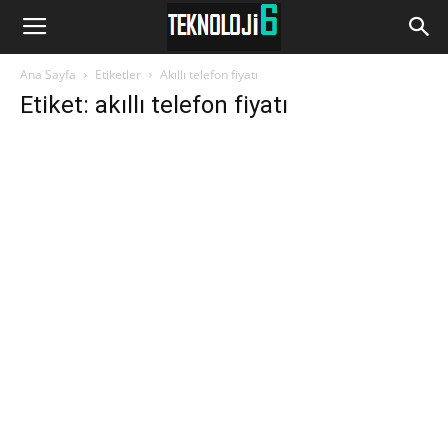
www.Teknoloji6.com
Ana Sayfa
Etiketler
Akıllı telefon fiyatı
Etiket: akıllı telefon fiyatı