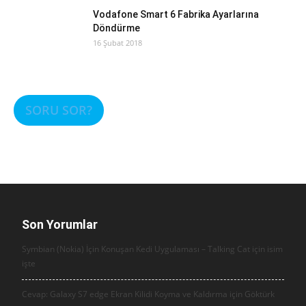
Vodafone Smart 6 Fabrika Ayarlarına
Döndürme
16 Şubat 2018
SORU SOR?
Son Yorumlar
Symbian (Nokia) İçin Konuşan Kedi Uygulaması – Talking Cat için
isim
işte
Cevap: Galaxy S7 edge Ekran Kilidi Koyma ve Kaldırma için
Göktürk