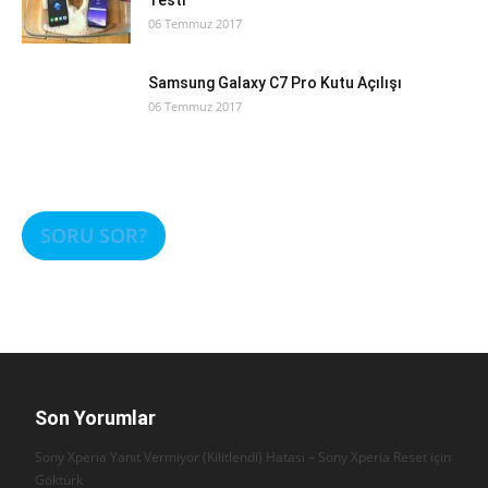
Testi
06 Temmuz 2017
Samsung Galaxy C7 Pro Kutu Açılışı
06 Temmuz 2017
SORU SOR?
Son Yorumlar
Sony Xperia Yanıt Vermiyor (Kilitlendi) Hatası – Sony Xperia Reset için
Göktürk