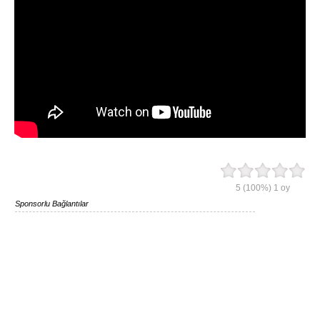
5
(100%)
1
oy
Sponsorlu Bağlantılar