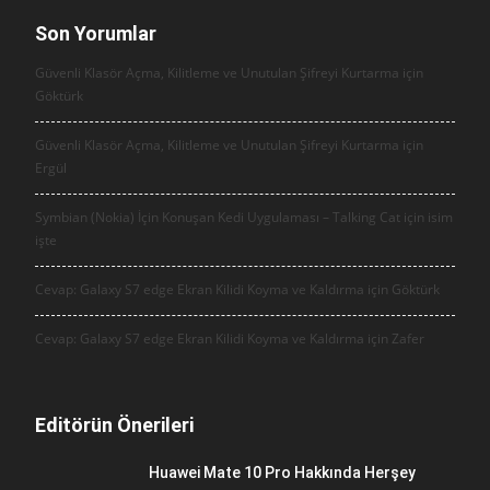
Son Yorumlar
Güvenli Klasör Açma, Kilitleme ve Unutulan Şifreyi Kurtarma için
Göktürk
Güvenli Klasör Açma, Kilitleme ve Unutulan Şifreyi Kurtarma için
Ergül
Symbian (Nokia) İçin Konuşan Kedi Uygulaması – Talking Cat için
isim
işte
Cevap: Galaxy S7 edge Ekran Kilidi Koyma ve Kaldırma için
Göktürk
Cevap: Galaxy S7 edge Ekran Kilidi Koyma ve Kaldırma için
Zafer
Editörün Önerileri
Huawei Mate 10 Pro Hakkında Herşey