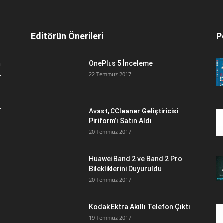
Editörün Önerileri
P
n
OnePlus 5 İnceleme
22 Temmuz 2017
Avast, CCleaner Geliştiricisi
Piriform’ı Satın Aldı
20 Temmuz 2017
Huawei Band 2 ve Band 2 Pro
Bilekliklerini Duyuruldu
20 Temmuz 2017
Kodak Ektra Akıllı Telefon Çıktı
19 Temmuz 2017