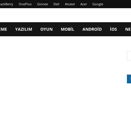
lackBerry
OnePlus
Gionee
Dell
Alcatel
Acer
Google
EME
YAZILIM
OYUN
MOBIL
ANDROID
IOS
NE