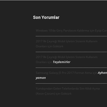
Son Yorumlar
Windows 10’da Giriş Parolasını Kaldırma için
Eyüp Ca
2017 İlk Çeyreği Mobil İşletim Sistemi Kullanım
Oranları için
Göktürk
2017 İlk Çeyreği Mobil İşletim Sistemi Kullanım
Taşdemirler
Oranları için
Ayhan
Samsung Galaxy J5 Pro 2017 Format Atma için
yaman
Yurtdışından Gelen Telefonlarda Sim Kilidi Açma
(Kesin Çözüm) için
Göktürk