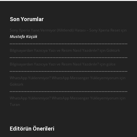
Son Yorumlar
Sony Xperia Yanıt Vermiyor (Kilitlendi) Hatası – Sony Xperia Reset için
Mustafa Küçük
Bilgisayardan Yazıcıya Yazı ve Resim Nasıl Yazdırılır? için
Göktürk
Bilgisayardan Yazıcıya Yazı ve Resim Nasıl Yazdırılır? için
gülce
WhatsApp Yüklenmiyor? WhatsApp Messenger Yükleyemiyorum için
Göktürk
WhatsApp Yüklenmiyor? WhatsApp Messenger Yükleyemiyorum için
Turan
Editörün Önerileri