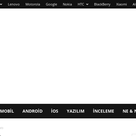
Lenovo
Motorola
Google
Nokia
HTC
BlackBerry
Xiaomi
Al
MOBIL
ANDROID
IOS
YAZILIM
İNCELEME
NE & 
atı