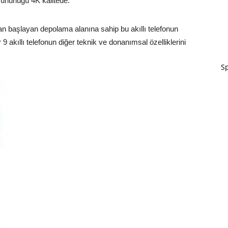
zünürlüğü 4K kalitede.
an başlayan depolama alanına sahip bu akıllı telefonun
akıllı telefonun diğer teknik ve donanımsal özelliklerini
Sp