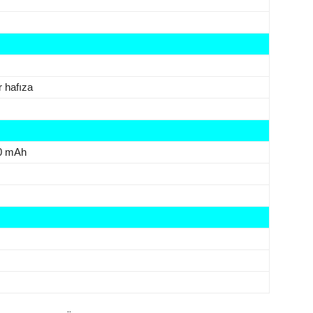
r hafıza
00 mAh