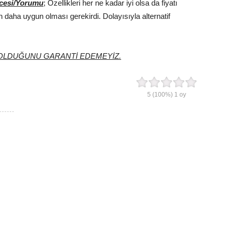
cesi/Yorumu
; Özellikleri her ne kadar iyi olsa da fiyatı
ın daha uygun olması gerekirdi. Dolayısıyla alternatif
0 OLDUĞUNU GARANTİ EDEMEYİZ.
5
(100%)
1
oy