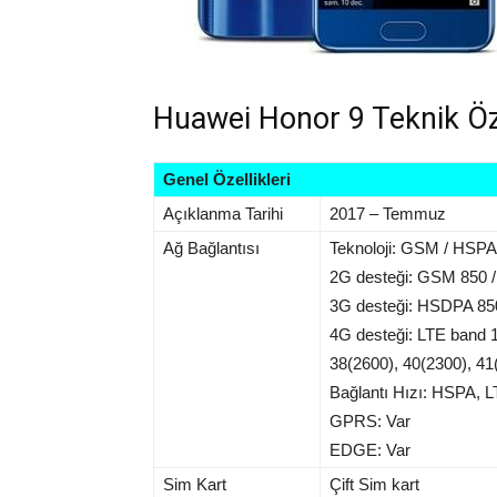
Huawei Honor 9 Teknik Özel
Genel Özellikleri
Açıklanma Tarihi
2017 – Temmuz
Ağ Bağlantısı
Teknoloji: GSM / HSPA
2G desteği: GSM 850 /
3G desteği: HSDPA 850 
4G desteği: LTE band 1
38(2600), 40(2300), 41
Bağlantı Hızı: HSPA, 
GPRS: Var
EDGE: Var
Sim Kart
Çift Sim kart