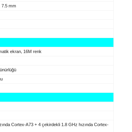
x 7.5 mm
tik ekran, 16M renk
zünürlüğü
ğu
ızında Cortex-A73 + 4 çekirdekli 1.8 GHz hızında Cortex-