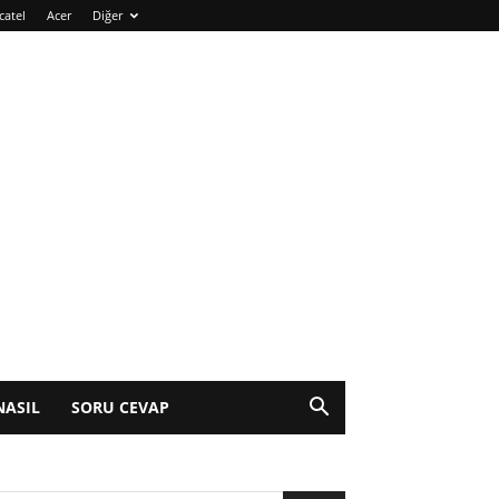
catel
Acer
Diğer
NASIL
SORU CEVAP