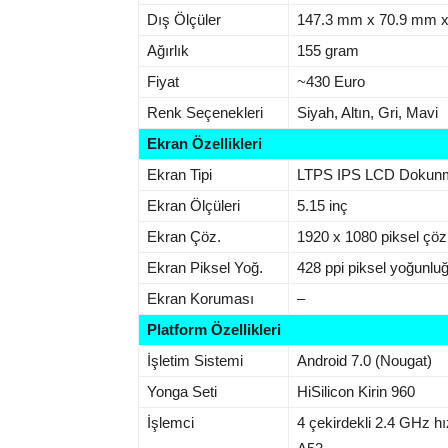
Dış Ölçüler
147.3 mm x 70.9 mm 
Ağırlık
155 gram
Fiyat
~430 Euro
Renk Seçenekleri
Siyah, Altın, Gri, Mavi
Ekran Özellikleri
Ekran Tipi
LTPS IPS LCD Dokunma
Ekran Ölçüleri
5.15 inç
Ekran Çöz.
1920 x 1080 piksel çö
Ekran Piksel Yoğ.
428 ppi piksel yoğunlu
Ekran Koruması
–
Platform Özellikleri
İşletim Sistemi
Android 7.0 (Nougat)
Yonga Seti
HiSilicon Kirin 960
İşlemci
4 çekirdekli 2.4 GHz h