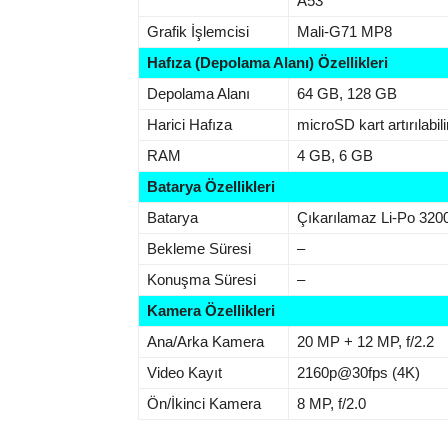
A53
Grafik İşlemcisi
Mali-G71 MP8
Hafıza (Depolama Alanı) Özellikleri
Depolama Alanı
64 GB, 128 GB
Harici Hafıza
microSD kart artırılabili
RAM
4 GB, 6 GB
Batarya Özellikleri
Batarya
Çıkarılamaz Li-Po 32
Bekleme Süresi
–
Konuşma Süresi
–
Kamera Özellikleri
Ana/Arka Kamera
20 MP + 12 MP, f/2.2
Video Kayıt
2160p@30fps (4K)
Ön/İkinci Kamera
8 MP, f/2.0