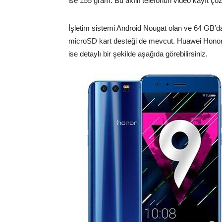
ise 155 gram. Bu akıllı telefonun video kayıt çö
İşletim sistemi Android Nougat olan ve 64 GB’d
microSD kart desteği de mevcut. Huawei Honor 9 
ise detaylı bir şekilde aşağıda görebilirsiniz.